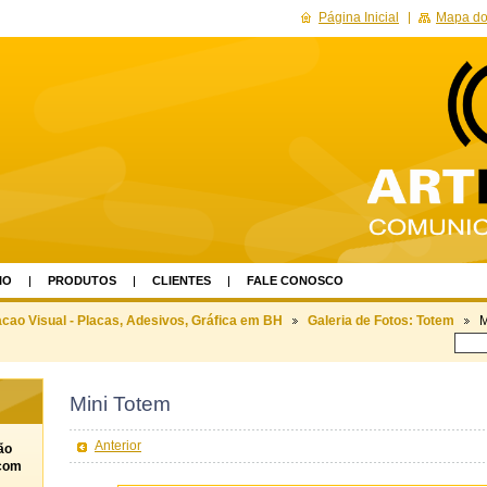
Página Inicial
Mapa do 
IO
PRODUTOS
CLIENTES
FALE CONOSCO
o Visual - Placas, Adesivos, Gráfica em BH
Galeria de Fotos: Totem
M
Mini Totem
Anterior
ão
 com