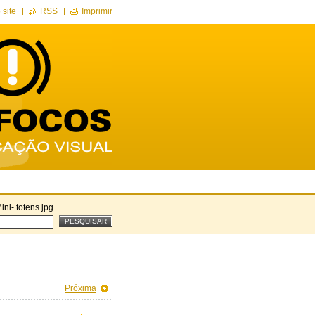
site
RSS
Imprimir
ini- totens.jpg
Próxima