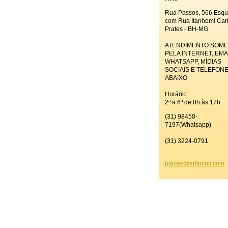
Rua Passos, 566 Esqu
com Rua Itanhomi Car
Prates - BH-MG
ATENDIMENTO SOM
PELA INTERNET, EMAI
WHATSAPP, MÍDIAS
SOCIAIS E TELEFON
ABAIXO
Horário:
2ª a 6ª de 8h às 17h
(31) 98450-
7197(Whatsapp)
(31) 3224-0791
placas@a
rtfocos.
com