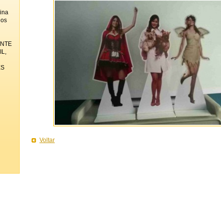
ina
los
ENTE
L,
ES
Voltar