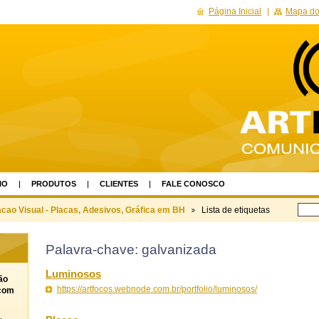
Página Inicial
Mapa do 
IO
PRODUTOS
CLIENTES
FALE CONOSCO
o Visual - Placas, Adesivos, Gráfica em BH
Lista de etiquetas
Palavra-chave: galvanizada
Luminosos
ão
https://artfocos.webnode.com.br/portfolio/luminosos/
 com