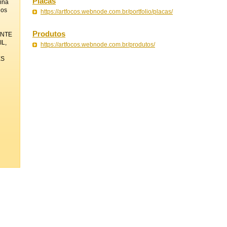
Placas
ina
los
https://artfocos.webnode.com.br/portfolio/placas/
Produtos
ENTE
L,
https://artfocos.webnode.com.br/produtos/
ES