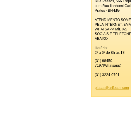
Rua Passos, 566 Esqu
com Rua Itanhomi Car
Prates - BH-MG
ATENDIMENTO SOM
PELA INTERNET, EMAI
WHATSAPP, MÍDIAS
SOCIAIS E TELEFON
ABAIXO
Horário:
2ª a 6ª de 8h às 17h
(31) 98450-
7197(Whatsapp)
(31) 3224-0791
placas@a
rtfocos.
com